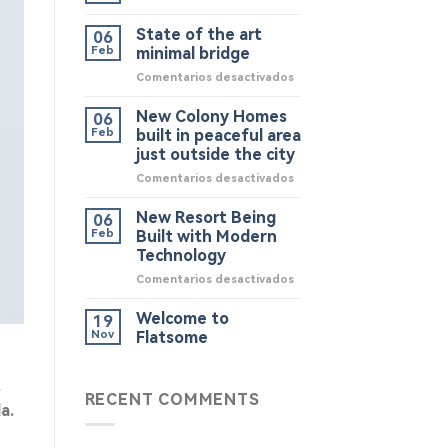
State of the art
06
Feb
minimal bridge
en
Comentarios desactivados
State
of
New Colony Homes
06
the
Feb
built in peaceful area
art
just outside the city
minimal
en
Comentarios desactivados
bridge
New
Colony
New Resort Being
06
Homes
Feb
Built with Modern
built
Technology
in
en
Comentarios desactivados
peaceful
New
area
Resort
just
Welcome to
19
Being
outside
Nov
Flatsome
Built
the
with
city
Modern
t
RECENT COMMENTS
Technology
a.