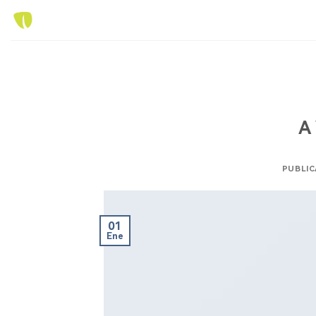
Skip
to
content
A
PUBLIC
01
Ene