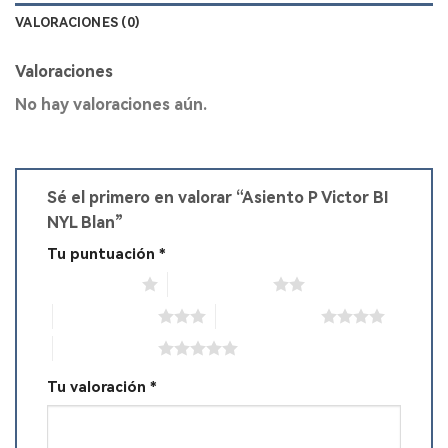
VALORACIONES (0)
Valoraciones
No hay valoraciones aún.
Sé el primero en valorar “Asiento P Victor BI
NYL Blan”
Tu puntuación
*
1 de 5 estrellas
2 de 5 estrellas
3 de 5 estrellas
4 de 5 estrellas
5 de 5 estrellas
Tu valoración
*