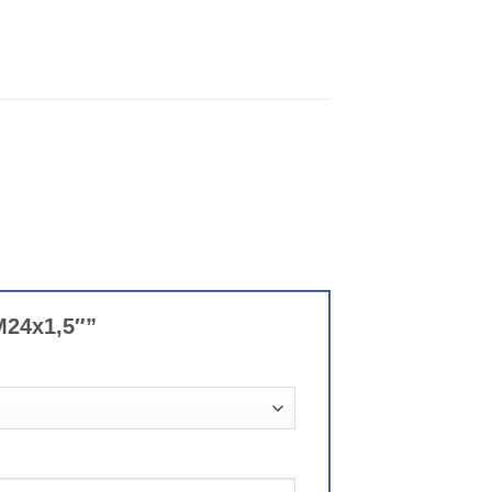
 M24x1,5″”