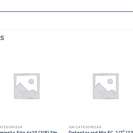
S
CATEGORIZAR
SIN CATEGORIZAR
amiento Frig 6×10 (3/8) ?/m
Detentor rad.Niq.EC. 1/2″ (1