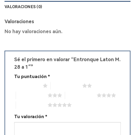
VALORACIONES (0)
Valoraciones
No hay valoraciones aún.
Sé el primero en valorar “Entronque Laton M.
28 a 1″”
Tu puntuación
*
1 de 5 estrellas
2 de 5 estrellas
3 de 5 estrellas
4 de 5 estrellas
5 de 5 estrellas
Tu valoración
*