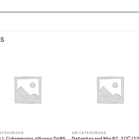
S
CATEGORIZAR
SIN CATEGORIZAR
LL Cubremuros silicona D=80
Detentor rad.Niq.EC. 1/2″ (1