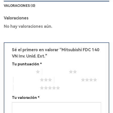
VALORACIONES (0)
Valoraciones
No hay valoraciones aún.
Sé el primero en valorar “Mitsubishi FDC 140
VN Inv. Unid. Ext.”
Tu puntuación
*
1 de 5 estrellas
2 de 5 estrellas
3 de 5 estrellas
4 de 5 estrellas
5 de 5 estrellas
Tu valoración
*