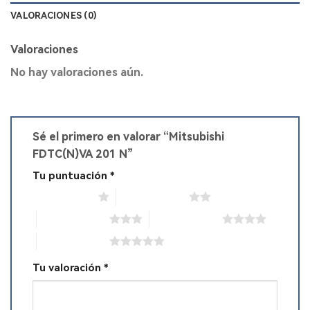
VALORACIONES (0)
Valoraciones
No hay valoraciones aún.
Sé el primero en valorar “Mitsubishi
FDTC(N)VA 201 N”
Tu puntuación
*
1 de 5 estrellas
2 de 5 estrellas
3 de 5 estrellas
4 de 5 estrellas
5 de 5 estrellas
Tu valoración
*