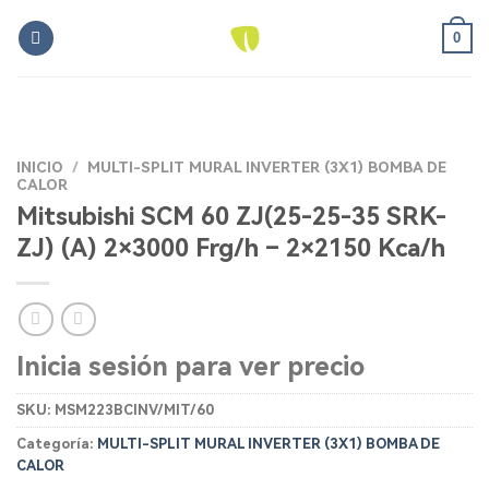
Skip
0
to
content
INICIO
/
MULTI-SPLIT MURAL INVERTER (3X1) BOMBA DE
CALOR
Mitsubishi SCM 60 ZJ(25-25-35 SRK-
ZJ) (A) 2×3000 Frg/h – 2×2150 Kca/h
Inicia sesión para ver precio
SKU:
MSM223BCINV/MIT/60
Categoría:
MULTI-SPLIT MURAL INVERTER (3X1) BOMBA DE
CALOR