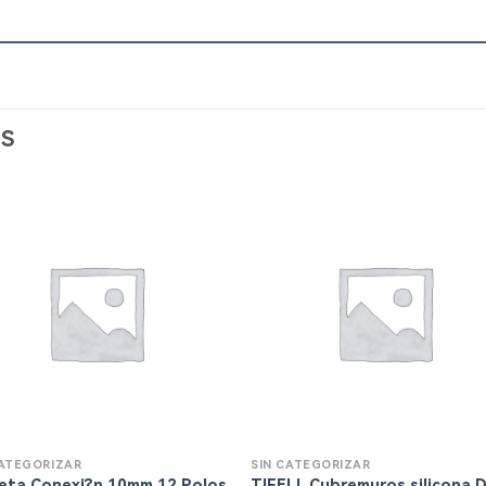
S
CATEGORIZAR
SIN CATEGORIZAR
eta Conexi?n 10mm 12 Polos
TIFELL Cubremuros silicona 