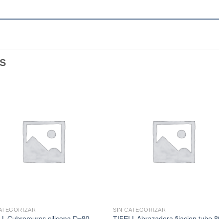
S
CATEGORIZAR
SIN CATEGORIZAR
LL Cubremuros silicona D=80
TIFELL Abrazadera fijacion tubo 8