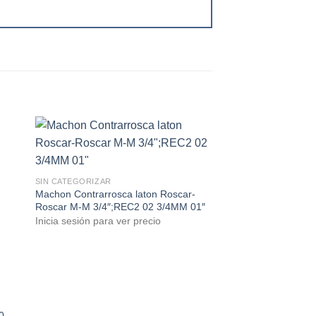
SIN CATEGORIZAR
Machon Contrarrosca laton Roscar-
Roscar M-M 3/4″;REC2 02 3/4MM 01″
Inicia sesión para ver precio
SIN CATEGORIZAR
Metro tuberia CU Ref
0