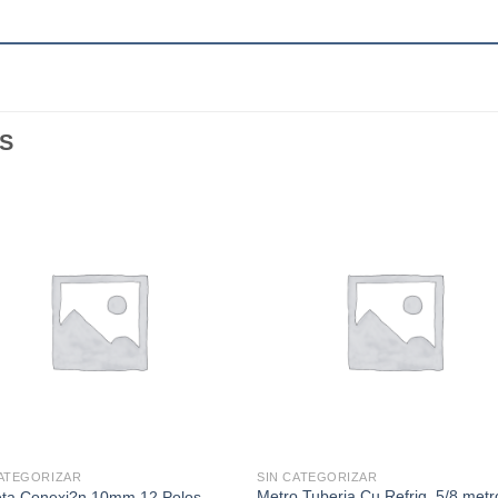
S
CATEGORIZAR
SIN CATEGORIZAR
Metro Tuberia Cu Refrig. 5/8 metr
eta Conexi?n 10mm 12 Polos