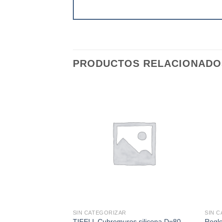
PRODUCTOS RELACIONADO
SIN CATEGORIZAR
SIN 
TIFELL Cubremuros silicona D=80
Regl