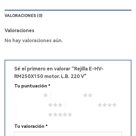
VALORACIONES (0)
Valoraciones
No hay valoraciones aún.
Sé el primero en valorar “Rejilla E-HV-
RM250X150 motor. L.B. 220 V”
Tu puntuación
*
1 de 5 estrellas
2 de 5 estrellas
3 de 5 estrellas
4 de 5 estrellas
5 de 5 estrellas
Tu valoración
*