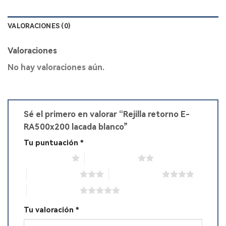
VALORACIONES (0)
Valoraciones
No hay valoraciones aún.
Sé el primero en valorar “Rejilla retorno E-
RA500x200 lacada blanco”
Tu puntuación
*
1 de 5 estrellas
2 de 5 estrellas
3 de 5 estrellas
4 de 5 estrellas
5 de 5 estrellas
Tu valoración
*