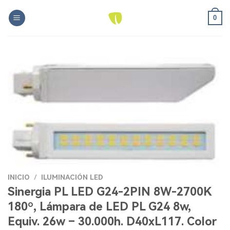
Skip
0
to
content
INICIO
/
ILUMINACIÓN LED
Sinergia PL LED G24-2PIN 8W-2700K
180º, Lámpara de LED PL G24 8w,
Equiv. 26w – 30.000h. D40xL117. Color