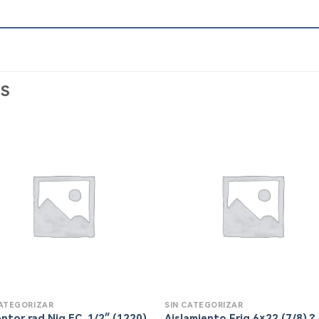
S
CATEGORIZAR
SIN CATEGORIZAR
ntor rad.Niq.EC. 1/2″ (1220)
Aislamiento Frig 6×22 (7/8) ?