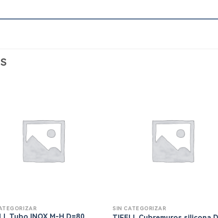
S
CATEGORIZAR
SIN CATEGORIZAR
LL Tubo INOX M-H D=80
TIFELL Cubremuros silicona 