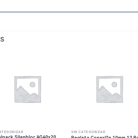
S
CATEGORIZAR
SIN CATEGORIZAR
alpack Silenbloc AG40x20
Regleta Conexi?n 10mm 12 P