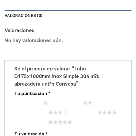
VALORACIONES (0)
Valoraciones
No hay valoraciones aún.
Sé el primero en valorar “Tubo
D175x1000mm Inox Simple 304 m?s
abrazadera uni?n Convesa”
Tu puntuación
*
1 de 5 estrellas
2 de 5 estrellas
3 de 5 estrellas
4 de 5 estrellas
5 de 5 estrellas
Tu valoración
*