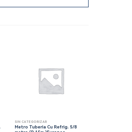
SIN CATEGORIZAR
SIN CATEGORIZAR
.
Metro Tuberia Cu Refrig. 5/8
Regleta Conexi?n