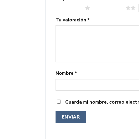
1 de 5 estrellas
2 de 5 estrellas
Tu valoración
*
Nombre
*
Guarda mi nombre, correo elect