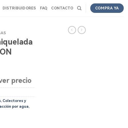
DISTRIBUIDORES
FAQ
CONTACTO
COMPRA YA
GAS
niquelada
CON
ver precio
s
,
Colectores y
acción por agua
,