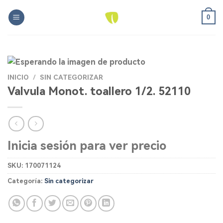
Skip
0
to
content
INICIO
/
SIN CATEGORIZAR
Valvula Monot. toallero 1/2. 52110
Inicia sesión para ver precio
SKU:
170071124
Categoría:
Sin categorizar