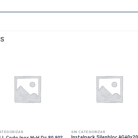
S
CATEGORIZAR
SIN CATEGORIZAR
Instalpack Silenbloc AG40x2
LL Codo Inox M-H D= 80 90?