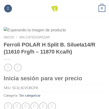
Skip
0
to
content
INICIO
/
SIN CATEGORIZAR
Ferroli POLAR H Split B. Silueta14/R
(11610 Frg/h – 11870 Kca/h)
Inicia sesión para ver precio
SKU:
SC11,5CVCBC/FE
Categoría:
Sin categorizar