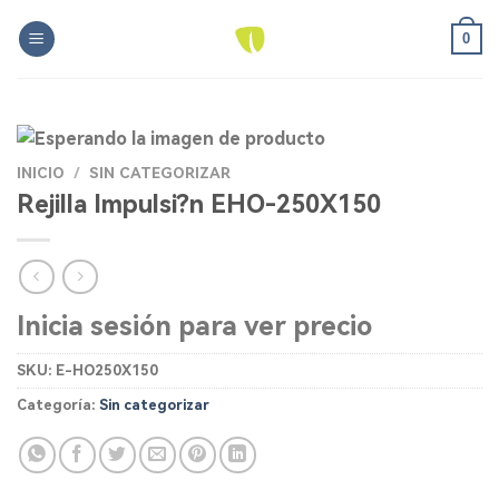
Skip
0
to
content
INICIO
/
SIN CATEGORIZAR
Rejilla Impulsi?n EHO-250X150
Inicia sesión para ver precio
SKU:
E-HO250X150
Categoría:
Sin categorizar