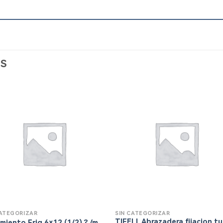
S
CATEGORIZAR
SIN CATEGORIZAR
TIFELL Abrazadera fijacion t
amiento Frig 6×12 (1/2) ? /m