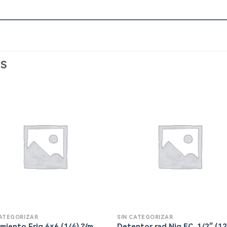
S
CATEGORIZAR
SIN CATEGORIZAR
amiento Frig 6×6 (1/4) ?/m
Detentor rad.Niq.EC. 1/2″ (1