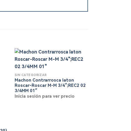
SIN CATEGORIZAR
Machon Contrarrosca laton
Roscar-Roscar M-M 3/4″;REC2 02
3/4MM 01″
Inicia sesión para ver precio
SIN CATEGORIZAR
220)
Aislamiento Frig 6